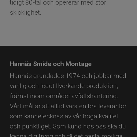
tidigt 80-tal och opererar med stor
skicklighet.
Hannäs Smide och Montage
Hannäs grundades 1974 och jobbar med
vanlig och legotillverkande produktion,
främst inom området avfallshantering.
Vårt mål är att alltid vara en bra leverantör
som kännetecknas av vår höga kvalitet
och punktliget. Som kund hos oss ska du
känna dig trygg och få det bästa möjliga