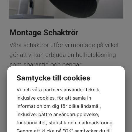
Montage Schaktrör
Våra schaktrör utför vi montage på vilket
gör att vi kan erbjuda en helhetslösning
som sparar tid och pengar.
Samtycke till cookies
Vi och våra partners använder teknik,
inklusive cookies, för att samla in
information om dig för olika ändamål,
inklusive: bättre användarupplevelse,
funktionalitet, statistik och marknadsföring.
Genom att klicka på "OK" samtycker du till